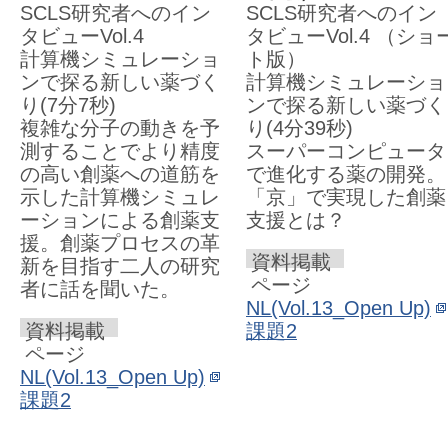
SCLS研究者へのイン
SCLS研究者へのイン
タビューVol.4
タビューVol.4 （ショ
計算機シミュレーショ
ト版）
ンで探る新しい薬づく
計算機シミュレーショ
り(7分7秒)
ンで探る新しい薬づく
複雑な分子の動きを予
り(4分39秒)
測することでより精度
スーパーコンピュータ
の高い創薬への道筋を
で進化する薬の開発。
示した計算機シミュレ
「京」で実現した創薬
ーションによる創薬支
支援とは？
援。創薬プロセスの革
資料掲載
新を目指す二人の研究
ページ
者に話を聞いた。
NL(Vol.13_Open Up)
資料掲載
課題2
ページ
NL(Vol.13_Open Up)
課題2