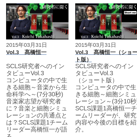
2015年03月31日
2015年03月31日
Vol.3 髙橋恒一
Vol.3 髙橋恒一（ショ
ト版）
SCLS研究者へのイン
SCLS研究者へのイン
タビューVol.3
タビューVol.3
コンピュータの中で生
（ショート版）
きる細胞～音楽から生
コンピュータの中で生
命科学へ～(7分30秒)
きる細胞～細胞シミュ
音楽家志望が研究者
レーション～(3分10秒
に？音楽と細胞シミュ
SCLS課題1高橋恒一チ
レーションの共通点と
ームリーダーが、研究
は？SCLS課題1チーム
内容や今後の目標を紹
リーダー高橋恒一が語
介。
る。