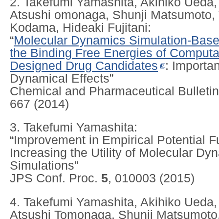
2. Takefumi Yamashita, Akihiko Ueda, 
Atsushi omonaga, Shunji Matsumoto, 
Kodama, Hideaki Fujitani:
“
Molecular Dynamics Simulation-Base
the Binding Free Energies of Computa
Designed Drug Candidates
: Importa
Dynamical Effects”
Chemical and Pharmaceutical Bulletin
667 (2014)
3. Takefumi Yamashita:
“Improvement in Empirical Potential F
Increasing the Utility of Molecular Dy
Simulations”
JPS Conf. Proc.
5
, 010003 (2015)
4. Takefumi Yamashita, Akihiko Ueda, 
Atsushi Tomonaga, Shunji Matsumoto,