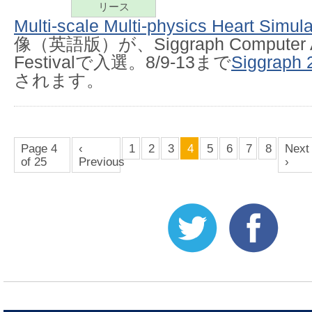
リース
Multi-scale Multi-physics Heart Simul
像（英語版）が、Siggraph Computer A
Festivalで入選。8/9-13まで
Siggraph 
されます。
Page 4
‹
1
2
3
4
5
6
7
8
Next
of 25
Previous
›