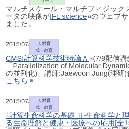
リース
マルチスケール・マルチフィジック
ータの映像が
IFL science
のウェブサ
ました。
2015/07/06
人材育
成・教育
CMSI計算科学技術特論Ａ
(7/9配信講
「Parallelization of Molecular D
の並列化)」講師:Jaewoon Jung(
こちら
2015/07/06
人材育
成・教育
｢計算生命科学の基礎 Ⅱ-生命科学と
る生命理解と健康・医療への応用[全15回