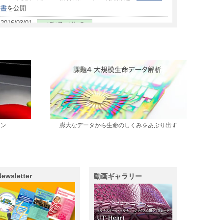
書
を公開
2016/03/01
メディア・リリース
BioSupercomputing Newsletter Vol.14
発行
2016/02/19
メディア・リリース
プレスリリース：
大腸がんの進化原理を解明！がんに対す
る予防と新しい治療法へ期待
(SCLS課題4)
2016/02/12
メディア・リリース
核内混み合い環境でのヌクレオソーム、クロマチンの機能
発現機構
(映像コンテンツ2/12公開)
映像公開のお知らせ
2016/02/03
メディア・リリース
ョン
膨大なデータから生命のしくみをあぶり出す
スパコンの中に生きた心臓を再現 心臓シミュレータUT-
Heart
（JSTサイエンスニュース動画配信）
2016/02/02
メディア・リリース
東大チームが心臓シミュレータ 神戸のスパコン「京」で
Newsletter
動画ギャラリー
開発
（神戸新聞1月9日朝刊7面)
この記事は、神戸新聞社の許諾を得
て転載しております。
2016/02/01
メディア・リリース
NHK-BS「
NHK World "RISING"
」(2/8 AM3:20-)心臓シ