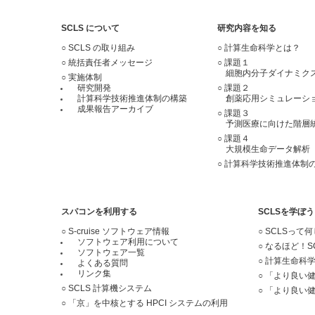
SCLS について
研究内容を知る
SCLS の取り組み
計算生命科学とは？
統括責任者メッセージ
課題１
細胞内分子ダイナミク
実施体制
研究開発
課題２
計算科学技術推進体制の構築
創薬応用シミュレーシ
成果報告アーカイブ
課題３
予測医療に向けた階層
課題４
大規模生命データ解析
計算科学技術推進体制
スパコンを利用する
SCLSを学ぼう
S-cruise ソフトウェア情報
SCLSって
ソフトウェア利用について
なるほど！S
ソフトウェア一覧
計算生命科
よくある質問
リンク集
「より良い
SCLS 計算機システム
「より良い
「京」を中核とする HPCI システムの利用