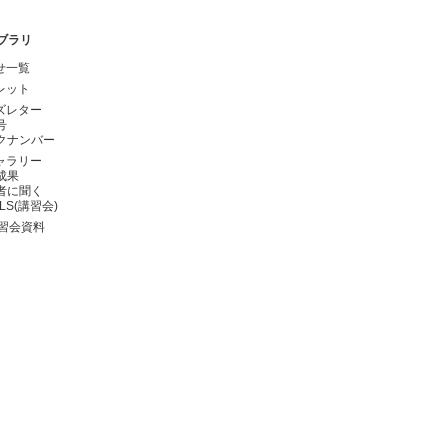
2015/11/13
セミナー・シンポジウム
新生命科学分野開拓とスーパーコンピュータ「京」
ブラリ
(12/17九州大学)
申込開始
せ一覧
2015/11/13
イベント
レット
サイエンスアゴラ2015
(11/13-15日本科学未来館)の理研
ズレター
号
ブースにSCLS出展
クナンバー
2015/11/13
イベント
ャラリー
成果
SC15 (11/15-20 Austin,TX, USA)
高度情報科学技術研究
者に聞く
機構ブース(#2421)にてポスター展示、
ショートレクチャ
CLS(講習会)
ー実施
講習会資料
2015/11/10
セミナー・シンポジウム
第9回スーパーコンピュータ「京」と創薬・医療の産学連
携セミナー
(12/18東京)
申込開始
2015/11/10
セミナー・シンポジウム
-スパコン「京」がひらく科学と社会‐ Supercomputational
Life Science 2015 (SCLS2015) 開催報告
2015/11/02
セミナー・シンポジウム
バイオスーパーコンピューティング神戸2015
(11/30神戸
主催:
バイオスーパーコンピューティング研究会
)