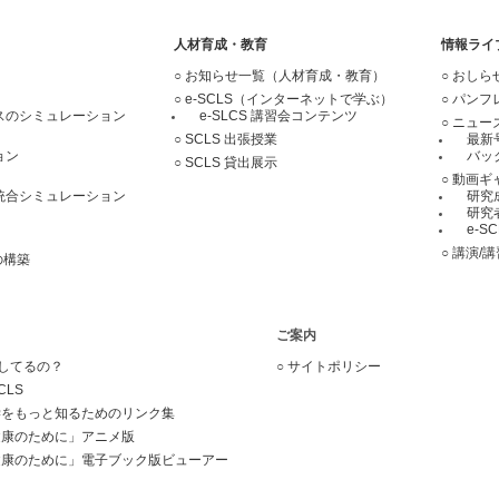
人材育成・教育
情報ライ
お知らせ一覧（人材育成・教育）
おしら
e-SCLS（
インターネットで学ぶ）
パンフ
スのシミュレーション
e-SLCS 講習会コンテンツ
ニュー
SCLS 出張授業
最新
ョン
バッ
SCLS 貸出展示
動画ギ
統合シミュレーション
研究
研究
e-S
講演/
の構築
ご案内
何してるの？
サイトポリシー
CLS
学をもっと知るためのリンク集
健康のために」アニメ版
健康のために」電子ブック版ビューアー