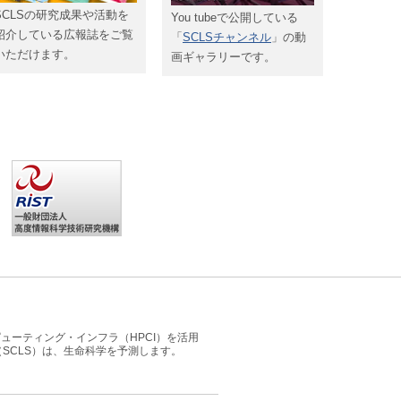
ミュレータUT-Heart映像放映
SCLSの研究成果や活動を
You tubeで公開している
紹介している広報誌をご覧
「
SCLSチャンネル
」の動
2016/01/28
イベント
いただけます。
画ギャラリーです。
｢
第8回サイエンスフェア in 兵庫
｣(1/31神戸国際展示場
第2号館)に展示ブース出展
2016/01/20
メディア・リリース
プレスリリース：
細胞内シグナルのアナログ・デジタル変
換
(SCLS課題1)
2016/01/08
セミナー・シンポジウム
スパコン「京」がひらく社会と科学 シンポジウム「スー
パーコンピュータの今とこれから」
(1/29東京よみうり
大手町ホール)
事前参加登録受付中
2015/12/17
セミナー・シンポジウム
第10回スーパーコンピュータ「京」と創薬・医療の産学連
携セミナー
(2016/1/22大阪)
12/21申込開始
2015/11/19
メディア・リリース
ューティング・インフラ（HPCI）を活用
2期連続でスーパーコンピュータ「京」がGraph500で世界
SCLS）は、生命科学を予測します。
第1位を獲得 －ビッグデータの処理で重要となるグラフ解
析でも最高レベルの評価－