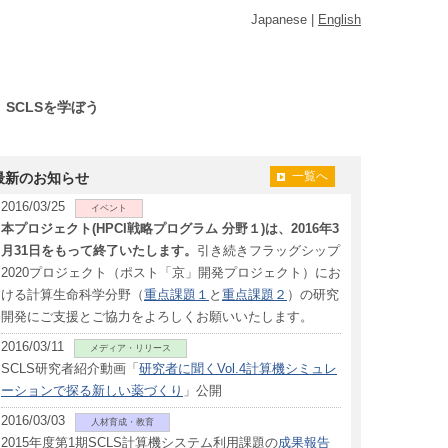
Japanese |
English
SCLSを学ぼう
最新のお知らせ
一覧へ
2016/03/25
イベント
本プロジェクト(HPCI戦略プログラム 分野１)は、2016年3
月31日をもって終了いたします。
引き続きフラッグシップ
2020プロジェクト（ポスト「京」開発プロジェクト）にお
ける計算生命科学分野（
重点課題１
と
重点課題２
）の研究
開発にご支援とご協力をよろしくお願いいたします。
2016/03/11
メディア・リリース
SCLS研究者紹介動画「
研究者に聞くVol.4計算機シミュレ
ーションで探る新しい薬づくり
」公開
2016/03/03
人材育成・教育
2015年度第1期SCLS計算機システム利用課題の
成果報告