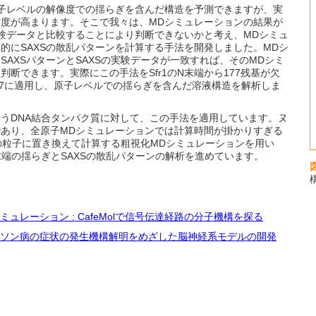
子レベルの解像度での揺らぎを含んだ構造を予測できますが、実
度が高まります。そこで我々は、MDシミュレーションの結果が
実験データと比較することにより判断できないかと考え、MDシミュ
的にSAXSの散乱パターンを計算する手法を開発しました。MDシ
SAXSパターンとSAXSの実験データが一致すれば、そのMDシミ
断できます。実際にこの手法をSfr1のN末端から177残基が欠
dN177に適用し、原子レベルでの揺らぎを含んだ溶液構造を解析しま
うDNA結合タンパク質に対して、この手法を適用しています。ヌ
あり、全原子MDシミュレーションでは計算時間が掛かりすぎる
の粒子に置き換えて計算する粗視化MDシミュレーションを用い
末端の揺らぎとSAXSの散乱パターンの解析を進めています。
シミュレーション : CafeMolで信号伝達経路の分子機構を探る
ーキンソン病の症状の発生機構解明をめざした脳神経系モデルの開発