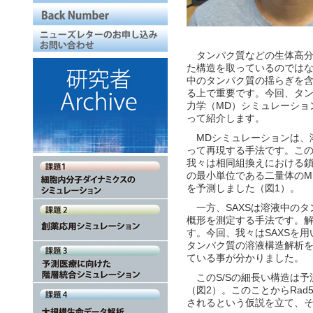
タンパク質などの生体高分
た構造を取っているのでは
中のタンパク質の揺らぎを
る上で重要です。今回、タ
力学（MD）シミュレーショ
って紹介します。
MDシミュレーションは、
って再現する手法です。こ
我々は相同組換えにおける鎖
の最小単位である二量体のM
を予測しました（図1）。
一方、SAXSは溶液中のタ
概形を測定する手法です。
す。今回、我々はSAXSを用い
タンパク質の溶液構造解析を
ている事が分かりました。
このS/Sの細長い構造は予
（図2）。このことからRad
されるという仮説を立て、