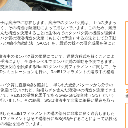
子は溶液中に存在します。溶液中のタンパク質は、１つの決まっ
なく、その構造は熱運動によって揺らいでいます。このため、溶液
含んだ構造を決定することは生体内でのタンパク質の機能を理解す
ンパク質の溶液構造を決定（もしくは予測）する方法として分子動
ンとX線小角散乱法（SAXS）を、最近の我々の研究成果を例にと
溶液中のタンパク質の挙動について、運動方程式を解くことによ
の手法により、全原子レベルでタンパク質の挙動を予測できます。
交換反応を触媒するRad51タンパク質フィラメントに関して、そ
Dシミュレーションを行い、Rad51フィラメントの溶液中の構造
ンパク質に直接X線を照射し、得られた散乱パターンから分子の
解像度は低いけれど、熱揺らぎを含んだ溶液中の構造を測定できま
て、Rad51の活性化因子であるSwi5-Sfr1複合体（S/S）という
行いました。その結果、S/Sは溶液中で非常に細長い構造を取っ
測したRad51フィラメントの溝の部分に非常に良く適合しました
51フィラメントはその溝部分にS/Sが結合することによって活性化
その検証を進めています。