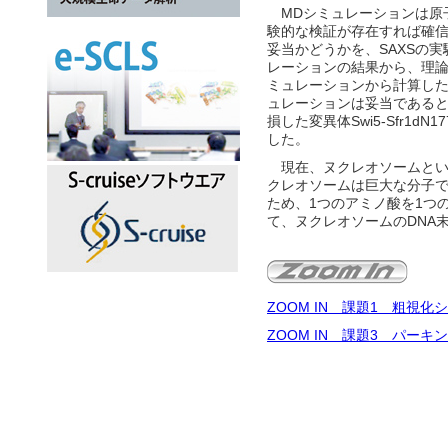
MDシミュレーションは原
験的な検証が存在すれば確信
妥当かどうかを、SAXSの
レーションの結果から、理論
ミュレーションから計算した
ュレーションは妥当であると判
損した変異体Swi5-Sfr1
した。
現在、ヌクレオソームとい
クレオソームは巨大な分子で
ため、1つのアミノ酸を1つ
て、ヌクレオソームのDNA
ZOOM IN 課題1 粗視化
ZOOM IN 課題3 パ