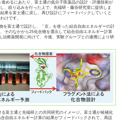
進めるにあたり、富士通の低分子医薬品の設計・評価技術が
計し、絞り込みを行った上で、先端研・藤谷研究室に提供しま
析結果を富士通に戻し、再び設計にフィードバックしていくと
るわけです。
合物を富士通で設計し、「京」を使った結合自由エネルギーの計
、そのなかから25化合物を選出して結合自由エネルギー計算
ん治療薬開発に向けて、今後、実験グループとの連携により研
ける富士通と先端研との共同研究のイメージ。富士通が候補化
結合自由エネルギー計算の結果がフィードバックされて、再設
。