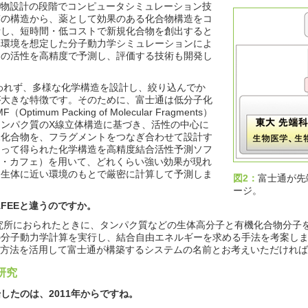
合物設計の段階でコンピュータシミュレーション技
質の構造から、薬として効果のある化合物構造をコ
計し、短時間・低コストで新規化合物を創出すると
体環境を想定した分子動力学シミュレーションによ
物の活性を高精度で予測し、評価する技術も開発し
れず、多様な化学構造を設計し、絞り込んでか
が大きな特徴です。そのために、富士通は低分子化
mum Packing of Molecular Fragments）
ンパク質のX線立体構造に基づき、活性の中心に
規化合物を、フラグメントをつなぎ合わせて設計す
よって得られた化学構造を高精度結合活性予測ソフ
ープル・カフェ）を用いて、どれくらい強い効果が現れ
た生体に近い環境のもとで厳密に計算して予測しま
図2：
富士通が先
ージ。
-CAFEEと違うのですか。
所におられたときに、タンパク質などの生体高分子と有機化合物分子を
分子動力学計算を実行し、結合自由エネルギーを求める手法を考案しまし
この計算方法を活用して富士通が構築するシステムの名前とお考えいただけれ
研究
したのは、2011年からですね。