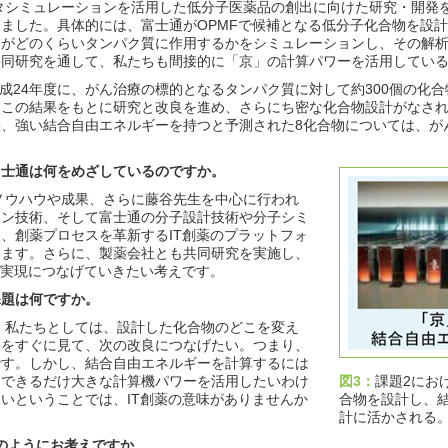
シミュレーションを活用した低分子医薬品の創出に向けた研究・開発を
ました。具体的には、富士通がOPMFで候補となる低分子化合物を設
物がどのくらいタンパク質に作用するかをシミュレーションし、その解
共同研究を通して、私たちも間接的に「京」の計算パワーを活用してい
24年度に、がん治療の標的となるタンパク質に対して約300個の化
この結果をもとに研究と改良を進め、さらにち密な化合物設計がなされ
、強い結合自由エネルギーを持つと予測された8化合物については、が
富士通は何をめざしているのですか。
ウハウや成果、さらに藤谷先生を中心に行われ
ョン技術、そして富士通の分子設計技術や分子シミ
、創薬プロセスを革新するIT創薬のプラットフォ
います。さらに、製薬会社とも共同研究を実施し、
の実現につなげていきたい考えです。
課題は何ですか。
私たちとしては、設計した化合物のどこを変え
果をすぐに見て、次の改良につなげたい。つまり、
です。しかし、結合自由エネルギーを計算するには
、できるだけ大きな計算機パワーを活用したいわけ
図3：
課題2にお
いということでは、IT創薬の意味がありませんか
合物を設計し、
計に活かされる
どのようにお考えですか。