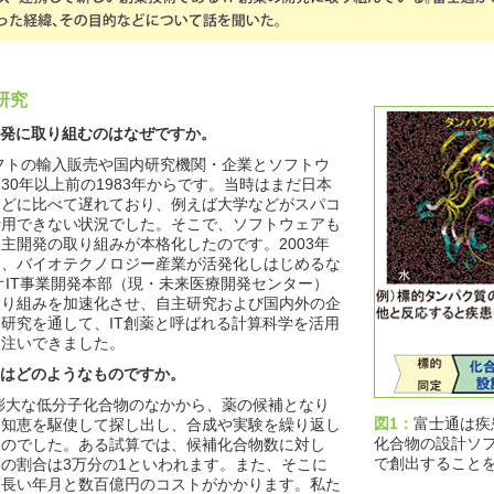
研究
開発に取り組むのはなぜですか。
トの輸入販売や国内研究機関・企業とソフトウ
30年以上前の1983年からです。当時はまだ日本
などに比べて遅れており、例えば大学などがスパコ
活用できない状況でした。そこで、ソフトウェアも
主開発の取り組みが本格化したのです。2003年
し、バイオテクノロジー産業が活発化しはじめるな
イオIT事業開発本部（現・未来医療開発センター）
取り組みを加速化させ、自主研究および国内外の企
研究を通して、IT創薬と呼ばれる計算科学を活用
を注いできました。
とはどのようなものですか。
大な低分子化合物のなかから、薬の候補となり
図1：
富士通は疾
と知恵を駆使して探し出し、合成や実験を繰り返し
化合物の設計ソフ
ものでした。ある試算では、候補化合物数に対し
で創出すること
の割合は3万分の1といわれます。また、そこに
う長い年月と数百億円のコストがかかります。私た