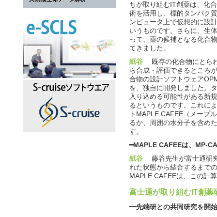
ちが取り組むIT創薬は、化
術を活用し、標的タンパク
ンピュータ上で仮想的に設
いうものです。さらに、生
って、薬の候補となる化合
てきました。
紙谷
既存の化合物にとらわ
ら合成・評価できるところ
合物の設計ソフトウェアOPMF（Opti
を、独自に開発しました。タ
入り込める可能性がある新
るというものです。これに
トMAPLE CAFEE（メ
るか、周囲の水分子を含め
す。
━MAPLE CAFEEは、MP
紙谷
藤谷先生が富士通研究
れた状態から結合するまでの
MAPLE CAFEEは、
富士通が取り組むIT創薬
━先端研との共同研究を開始