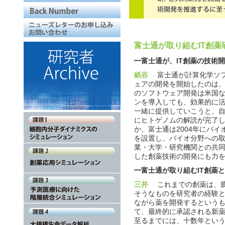
富士通が取り組むIT創薬
━富士通が、IT創薬の技術
紙谷
富士通が計算化学ソフ
ェアの開発を開始したのは、
のソフトウェア開発は米国
ンを導入しても、効果的に
一緒に提供していこうと、自
にヒトゲノムの解読が完了
か、富士通は2004年にバ
を設置し、バイオ分野への
業・大学・研究機関との共同
した創薬技術の開発にも力
━富士通が取り組むIT創薬
三井
これまでの創薬は、膨
そうなものを研究者の経験
ながら薬を開発するという
て、最終的に承認される新薬
至るまでには、十数年とい