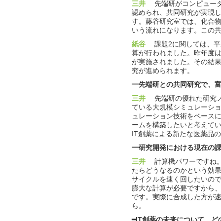
三井
先端研がコンピュータ
認められ、共同研究が実現し
す。藤谷研究室では、化合
いう流れになります。この
紙谷
課題2に関しては、平成
算が行われました。昨年度は
が実施されました。その結果
究が進められます。
━先端研との共同研究で、
三井
先端研の優れた研究ノ
ている大規模シミュレーシ
ュレーション技術をベースに
ームを構築したいと考えて
IT創薬による新たな医薬品
━研究開発における現在の
三井
計算機パワーですね。
たらどうなるのかという効
サイクルを速く回したいの
膨大な計算が必要ですから
です。実際に合成した方が速
ら。
━IT創薬の未来について、